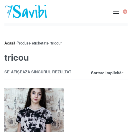
0
Acasă
›
Produse etichetate “tricou”
tricou
SE AFIȘEAZĂ SINGURUL REZULTAT
Sortare implicită